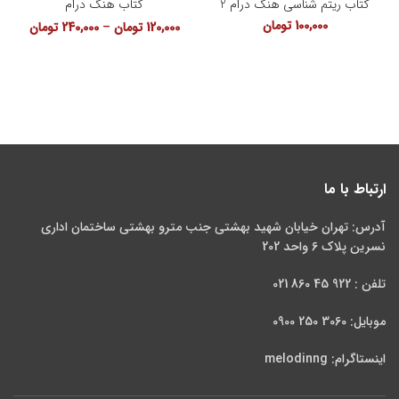
کتاب ریتم شناسی هنگ درام 2
کتاب هنگ درام
100,000
تومان
120,000
تومان
–
240,000
تومان
ارتباط با ما
آدرس: تهران خیابان شهید بهشتی جنب مترو بهشتی ساختمان اداری
نسرین پلاک 6 واحد 202
تلفن : 922 45 860 021
موبایل: 3060 250 0900
اینستاگرام: melodinng