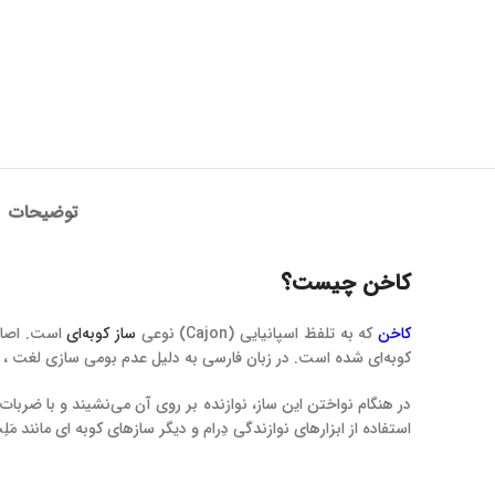
توضیحات
کاخن چیست؟
کاخن
که به تلفظ اسپانیایی (Cajon) نوعی
ساز کوبه‌ای
است. اصالت
کوبه‌ای شده است. در زبان فارسی به دلیل عدم بومی سازی لغت ، ه
در هنگام نواختن این ساز، نوازنده بر روی آن می‌نشیند و با ضربات
استفاده از ابزارهای نوازندگی دِرام و دیگر سازهای کوبه ای مانند مَلِت‌ها(mallets) ، استیک‌ها(sticks) و بِراش‌ها(brushes) هم م