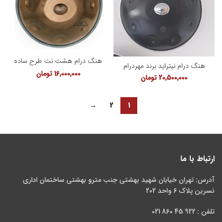
هنگ درام هشت نت طرح ساده
هنگ درام نیتراید برند مهردرام
16,000,000
تومان
20,500,000
تومان
→
2
1
ارتباط با ما
آدرس: تهران خیابان شهید بهشتی جنب مترو بهشتی ساختمان اداری
نسرین پلاک 6 واحد 202
تلفن : 922 45 860 021