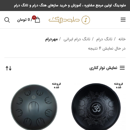
ملودینگ اولین مرجع مشاوره ، آموزش و خرید سازهای هنگ درام و تانگ درام
0
/
0
تومان
خانه
تانگ درام
تانگ درام ایرانی
مهردرام
در حال نمایش 4 نتیجه
نمایش نوار کناری
فروخته
فروخته
شده
شده