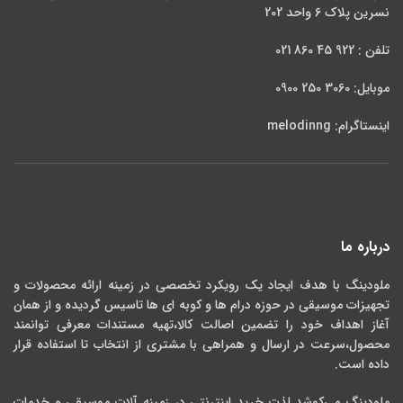
نسرین پلاک 6 واحد 202
تلفن : 922 45 860 021
موبایل: 3060 250 0900
اینستاگرام: melodinng
درباره ما
ملودینگ با هدف ایجاد یک رویکرد تخصصی در زمینه ارائه محصولات و
تجهیزات موسیقی در حوزه درام ها و کوبه ای ها تاسیس گردیده و از همان
آغاز اهداف خود را تضمین اصالت کالا،تهیه مستندات معرفی توانمند
محصول،سرعت در ارسال و همراهی با مشتری از انتخاب تا استفاده قرار
داده است.
ملودینگ می‌کوشد لذت خرید اینترنتی در زمینه آلات موسیقی و خدمات