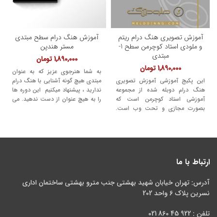
آموزش تصویری هنگ درام ریتم
آموزش هنگ درام سطح مبتدی
و ملودی استاد کوچرمن سطح 1-
مستر هندپن
مبتدی
1,890,000
تومان
1,890,000
تومان
به شما هنرجوی عزیز که به عنوان
این پکیج آموزشی آموزش تصویری
مبتدی هیچ گونه آشنایی با هنگ درام
هنگ درام دوبله شده از مجموعه
ندارید ، پیشنهاد میکنیم این دوره ها
آموزشی استاد کوچرمن است که
را به هیچ عنوان از دست ندهید. می
بصورت مجازی و تحت وب است.
دانیم که در مدت کوتاهی با تمرین
پنجاه و نه قسمت آموزش تکنیک ها
های مستمر تکنیک ها و ریتم های
، ملودی ها ، ریتم های مختلف در
این آموزش میتوانید به یک نوازنده
سطح 1 است.
خوب تبدیل شوید. این پکیج آموزشی
شامل دو دی وی دی هفتاد قسمتی و
آموزش تکنیک ها ، ملودی ها ، ریتم
ارتباط با ما
های مختلف در سطح مبتدی 1 و
مبتدی 2 و برگردان و ایرانی شده از
آدرس: تهران خیابان شهید بهشتی جنب مترو بهشتی ساختمان اداری
پرفروش ترین آموزش آنلاین هنگ
درام دنیا است. با گذراندن این دو
نسرین پلاک 6 واحد 202
سطح شما با ریتم نوازی و آکورد
نوازی و بازنوازی آهنگ ها و ملودی
تلفن : 922 45 860 021