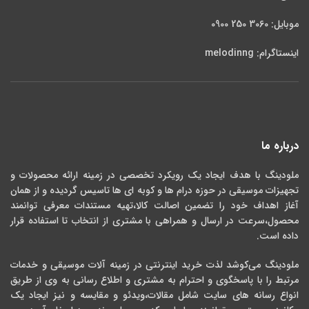
های مختلف آشنا خواهید شد.
شاید به این محصولات هم علاقه مند
موبایل: 3060 250 0900
باشید:
قیمت پکیج اول مبتدی 1:
دویست و هفتاد هزار تومان
برای
اینستاگرام: melodinng
خرید کلیک کنید
قیمت هر دو پکیج
باهم با بیست و دو درصد تخفیف :
چهارصد و چنجاه هزار تومان
برای
خرید کلیک کنید
درباره ما
ملودینگ با هدف ایجاد یک رویکرد تخصصی در زمینه ارائه محصولات و
تجهیزات موسیقی در حوزه درام ها و کوبه ای ها تاسیس گردیده و از همان
آغاز اهداف خود را تضمین اصالت کالا،تهیه مستندات معرفی توانمند
محصول،سرعت در ارسال و همراهی با مشتری از انتخاب تا استفاده قرار
داده است.
ملودینگ می‌کوشد لذت خرید اینترنتی در زمینه آلات موسیقی و خدمات
مرتبط را با پاسخگوی و احترام به مشتری و اطلاع رسانی به وی از طریق
انواع رسانه های سایت شامل مقالات،ویدئو و مقایسه و نیز ایجاد یک