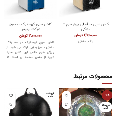
کاخن سری حرفه ای چهار سیم –
کاخن سری کروماتیک محصول
مشکی
شرکت لوتوس
2,760,000
تومان
3,000,000
تومان
رنگ: مشکی
کاخن سری کروماتیک در سه رنگ
مشکی ، سبز و آبی ارائه می شود. از
ویژگی های خاص این کاخن ساید
دایره از جنس صفحه رو است که
کیفیت بالای صدا را نصیب نوازنده
مینماید.صفحه رو از جنس آلپ و
جنس بدنه از چوب روسی می باشد.
محصولات مرتبط
دارای هشت سیم موازی 0.42 و
مجهز به رگلاتور تنظیم سیم ها می
باشد.
فروخته
در صورت عدم موجودی با توجه به
-11%
شده
تنوع محصول و افزایش حجم
سفارشات ، تحویل این ساز در هفت
فروخته
شده
الی ده روز انجام می پذیرد.