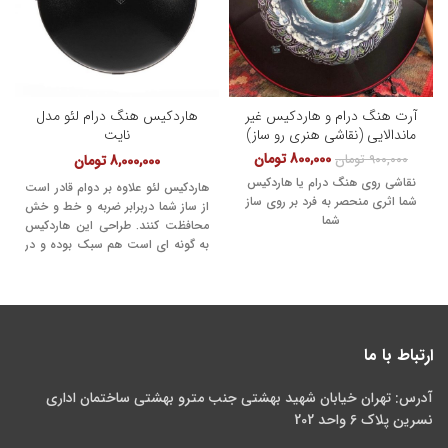
در صورت عدم موجودی
شما می
توانید با واریز مبلغ پانصد هزار تومان
پیش پرداخت این ساز را سفارش
دهید و در هنگام تحویل مابقی مبلغ
را تسویه نمایید
. ( برای واریز پیش
پرداخت
اینجا
را کلیک نمایید ). برای
آرت هنگ درام و هاردکیس غیر
هاردکیس هنگ درام لئو مدل
هماهنگی بیشتر با شماره تماس
ماندالایی (نقاشی هنری رو ساز)
نایت
09350762077
تماس حاصل فرمایید.
800,000
تومان
900,000
تومان
8,000,000
تومان
نقاشی روی هنگ درام یا هاردکیس
هاردکیس لئو علاوه بر دوام قادر است
شما اثری منحصر به فرد بر روی ساز
از ساز شما دربرابر ضربه و خط‌ و خش
شما
محافظت کنند. طراحی این هاردکیس
به گونه ای است هم سبک بوده و در
مقایسه با محصولات مشابه داخلی و
خارجی قیمت بسیار مناسبی دارد.
ارتباط با ما
آدرس: تهران خیابان شهید بهشتی جنب مترو بهشتی ساختمان اداری
نسرین پلاک 6 واحد 202