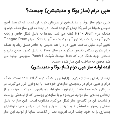
هپی درام (ساز یوگا و مدیتیشن) چیست؟
هپی درام ساز یوگا و مدیتیشن از سازهای کوبه ای است که توسط آقای
دنیس هاوانا در آمریکا ابداع گردیده است. در ابتدا به این ساز تانک درام یا
هانک درام
Hank Drum
گفته می شد. بعدها به دلیل شکل خاص و زبانه
های آن که باعث نواختن آن میشود نام آن به تانگ درام Tongue Drum
تغییر کرد. دلیل ساخت هپی درام را هم دنیس به خاطر عشق زیاد به هنگ
درام عنوان میکند. دنیس میگوید در سال 2007 به دلیل کمبود منابع مالی و
سختی تهیه هنگ درام که فقط توسط شرکت PanArt سوییس تولید می
شد مجبور به ساخت این ساز شده است.
ایده اولیه ساز هپی درام (ساز یوگا و مدیتیشن)
ایده اولیه این ساز از ترکیب زایلوفون و هنگ درام گرفته شده است. تانگ
درام و هپی درام در رده‌بندی سازهای خودصدا یا ایدوفون قرار می‌گیرد. در
ساز‌های خودصدا مانند زایلوفون، ماوینبا، وایبرافون، صوت و فرکانس از
ارتعاش بدنه‌‌ی ساز تولید می‌شود و با ساز‌های پوستی که از ارتعاش پوست
و تشدید آن در کاسه‌ی ساز شکل می‌گیرد متفاوت است. این ساز به دلیل
صدایی بسیار خلسه‌گونه و عرفانی خیلی زود در سراسر دنیا طرفداران
بسیاری را به خود جلب کرد. امروزه بعد از گذشت سالها از تولید این ساز