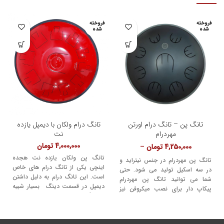
فروخته
فروخته
شده
شده
تانگ پن – تانگ درام اورتن
تانگ درام ولکان با دیمپل یازده
مهردرام
نت
4,000,000
تومان
4,250,000
تومان
–
4,750,000
تومان
تانگ پن ولکان یازده نت هجده
تانگ پن مهردرام در جنس نیتراید و
اینچی یکی از تانگ درام های خاص
در سه اسکیل تولید می شود. حتی
است. این تانگ درام به دلیل داشتن
شما می توانید تانگ پن مهردرام
دیمپل در قسمت دینگ بسیار شبیه
پیکاپ دار برای نصب میکروفن نیز
به هنگ درام می باشد.
سفارش دهیدکه البته دارای هزینه
جدا است. شما می توانید تانگ پن
دلخواه خود را به ما سفارش دهید تا