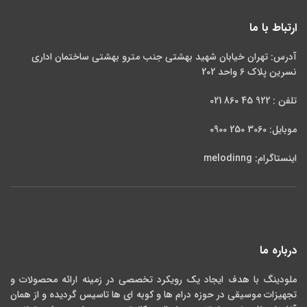
نسبت به رنگ و نوع و اسکیل
دلخواه شما آن را تولید نماییم. همراه
ارتباط با ما
این ساز یک کیف، روغن نگهدارنده و
آموزش مبتدی به صورت هدیه ارائه
می شود. در صورت عدم موجودی ساز
آدرس: تهران خیابان شهید بهشتی جنب مترو بهشتی ساختمان اداری
شما در مدت یک هفته تا ده روز
نسرین پلاک 6 واحد 202
تحویل می گردد.
تلفن : 922 45 860 021
موبایل: 3060 250 0900
اینستاگرام: melodinng
درباره ما
ملودینگ با هدف ایجاد یک رویکرد تخصصی در زمینه ارائه محصولات و
تجهیزات موسیقی در حوزه درام ها و کوبه ای ها تاسیس گردیده و از همان