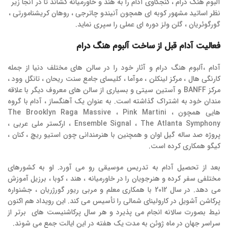
آلبوم هنگ درام ، کنجکاوی آدام را به هند و خاورمیانه کشاند تا در آنجا زیر
نظر اساتید مشهور کوبه ای همچون آنیندو چاترجی ، روهان کریشنامورتی ،
گورگوئریان ، گلن ولز دوره ای عملی را سپری نماید.
فعالیت آدام قبل از ساخت آلبوم هنگ درام
آدام ،آلبوم هنگ درام و آثار خود را در سالن های مختلف دنیا از جمله
کارنگی هال ، مرکز لینکلن ، موآما ، کلیسای جامع سنت ریحان ، تانگل وود ،
مرکز BANFF و آستین سیتی و بسیاری از سالن های معروف دیگر با علاقه
مندان خود به اشتراک گذاشته است. به عنوان یک آهنگساز ، آدام با گروه
هایی همچون The Brooklyn Raga Massive ، Pink Martini ،
Ensemble Signal ، The Atlanta Symphony ، ارکستر ملی عربی ،
پروژه صد ساله گیل اوان و همچنین با هنرمندانی چون استیو ریچ ، کنان ،
کیگو همکاری کرده است.
بعد از تحصیل آدام به تدریس موسیقی رو می آورد. او به کشورهای
مختلفی سفر کرده و هنرجویان را در خاورمیانه ، هند ، کوبا ، برزیل آموزش
می دهد. در سال 2012 با همکاری معلم و مربی ریور گورژریان ، جشنواره
پرکاشن آشویل در کارولینای شمالی را تأسیس می کند. این رویداد هم اکنون
نیط بصورت سالانه انجام می پذیرد و هر سال پرکاشنیست های برتر از
سراسر جهان در ماه ژوئن به مدت یک هفته در این ایالت جمع می شوند.