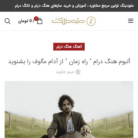
ملودینگ اولین مرجع مشاوره ، آموزش و خرید سازهای هنگ درام و تانگ درام
0
/
0
تومان
آهنگ هنگ درام
آلبوم هنگ درام ” راه زمان ” از آدام مآلوف را بشنوید
میم جاوید