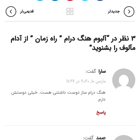
جدیدتر
قدیمی‌تر
3 نظر در “
آلبوم هنگ درام ” راه زمان ” از آدام
مآلوف را بشنوید
”
سارا
گفت:
مارس 10, 2020 در 11:27
هنگ درام ساز دوست داشتنی هست. خیلی دوستش
دارم.
پاسخ
صمد
گفت: