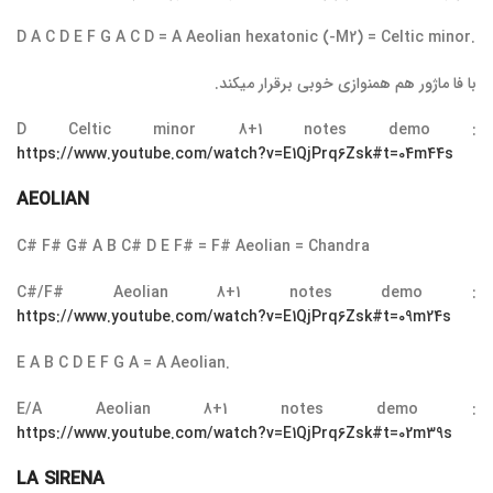
D A C D E F G A C D = A Aeolian hexatonic (-M2) = Celtic minor.
با فا ماژور هم همنوازی خوبی برقرار میکند.
D Celtic minor 8+1 notes demo :
https://www.youtube.com/watch?v=E1QjPrq6Zsk#t=04m44s
AEOLIAN
C# F# G# A B C# D E F# = F# Aeolian = Chandra
C#/F# Aeolian 8+1 notes demo :
https://www.youtube.com/watch?v=E1QjPrq6Zsk#t=09m24s
E A B C D E F G A = A Aeolian.
E/A Aeolian 8+1 notes demo :
https://www.youtube.com/watch?v=E1QjPrq6Zsk#t=02m39s
LA SIRENA