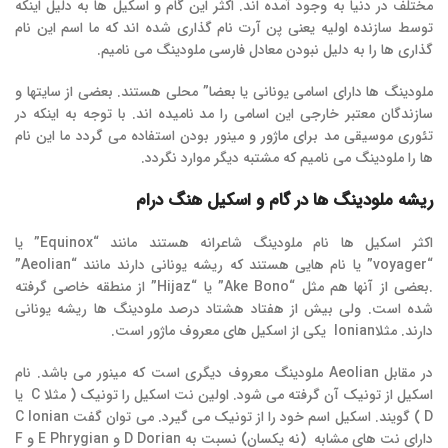
مختلف در دنیا به وجود آمده اند. اکثر این گام و اسکیل ها به دلیل اینکه
توسط سازنده اولیه یعنی پن آرت نام گذاری شده اند که ما اسم این نام
گذاری ها را به دلیل نبودن معادل فارسی ملودینگ می نامیم.
ملودینگ ها دارای اسامی یونانی یا بعضا” محلی هستند. بعضی از سایتها و
سازندگان معتبر خارجی این اسامی را مد نامیده اند. با توجه به اینکه در
تئوری موسیقی مد برای ماژور و مینور بودن استفاده می گردد ما این نام
ها را ملودینگ می نامیم که مشتبه دیگر موارد نگردد.
ریشه ملودینگ ها در گام و اسکیل هنگ درام
اکثر اسکیل ها نام ملودینگ شاعرانه هستند مانند “Equinox” یا
“voyager” یا نام هایی هستند که ریشه یونانی دارند مانند “Aeolian”
.بعضی از آنها هم مثل “Ake Bono” یا “Hijaz” از منطقه خاصی گرفته
شده است. ولی بیش از هفتاد هشتاد درصد ملودینگ ها ریشه یونانی
دارند. مثلاlonian یکی از اسکیل های معروف ماژور است.
در مقابل Aeolian ملودینگ معروف دیگری است که مینور می باشد. نام
اسکیل از تونیک آن گرفته می شود. اولین نت اسکیل را تونیک ( مثلا C یا
D ) گویند. اسکیل اسم خود را از تونیک می گیرد. می توان گفت C Ionian
دارای نت های مشابه (نه یکسان) نسبت به D Dorian و E Phrygian و F