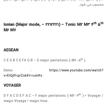
محسوب می شود.
th
th
Ionian (Major mode, – 2212221) – Tonic M2 M3 4
5
M6 M7
AEGEAN
th
C E G B C E F# G B – G major pentatonic (-M2 -5
)
Demo :
https://www.youtube.com/watch?
v=E1QjPrq6Zsk#t=10m14s
VOYAGER
th
D F A C D E F A C – F major pentatonic (-M2 -4
) = Voyager /
magic Voyage / magic hour.