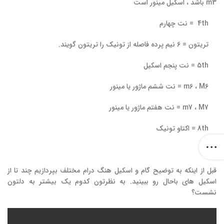
m3 باشد ، اسکیل مینور است
4th = نت چهارم
تریتون = 6 نیم پرده فاصله از تونیک را تریتون گویند.
5th = نت پنجم اسکیل
m6 ، M6 = نت ششم ماژور یا مینور
m7 ، M7 = نت هفتم ماژور یا مینور
8th = اکتاو تونیک
قبل از اینکه به توضیح گام و اسکیل هنگ درام مختلف بپردازیم چند تا از
اسکیل های باحال رو ببینید. به نظرتون کدوم یک بیشتر به دلتون
نشست؟