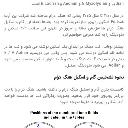
Lydian و G Myxolydian و Aeolian و B Locrian است.
در سال 2001 تا سال 2005 زمانی که هنگ درام ساخته شد شرکت پن آرت
فقط 45 اسکیل را روی ساز تعریف کرده بود. بعدها تعداد این گام و اسکیل
هنگ درام ها افزایش یافته و امروز در انتهای این مطلب 264 اسکیل و
ملودینگ را به شما معرفی خواهیم کرد.
بیشتر اوقات ، نت دینگ در ابتدای یک اسکیل نوشته می شود و نت ها در
ادامه نام اسکیل نوشته می شود. پس وقتی می نویسیم E / A Aolian
یعنی در حقیقت E نت دینگ است و A به عنوان اسکیل محسوب می شود
و Aolian می شود ملودینگ اسکیل.
نحوه تشخیص گام و اسکیل هنگ درام
کافیست پترن گام و اسکیل هنگ درام را داشته باشید. هنگ درام را با نت
بزرگتر روبروی خود قرار بدهید. بصورت زیگزاگی نت ها بدست خواهد
آمد. شکل را ببینید تا دقیقا متوجه شوید