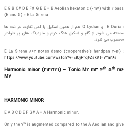
E G B C# D E F# G B E = B Aeolian hexatonic (-m7) with 2 bass
(E and G) = E La Sirena.
E Dorian و G Lydian هم از همین اسکیل با کمی تفاوت در نت ها
ساخته می شود. از گام و اسکیل هنگ درام و ملودینگ های پر طرفدار
محسوب می شود.
E La Sirena 8+2 notes demo (cooperative’s handpan 2016) :
https://www.youtube.com/watch?v=E1QjPrq6Zsk#t=03m16s
th
th
Harmonic minor (2122131) – Tonic M2 m3 4
5
m6
M7
HARMONIC MINOR
E A B C D E F G# A = A Harmonic minor.
th
Only the 7
is augmented compared to the A Aeolian and give