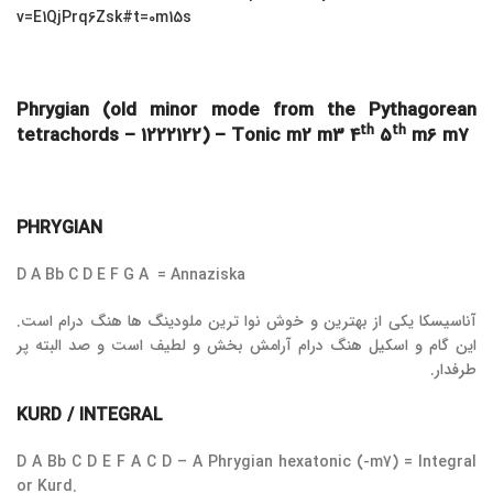
v=E1QjPrq6Zsk#t=0m15s
Phrygian (old minor mode from the Pythagorean
th
th
tetrachords – 1222122) – Tonic m2 m3 4
5
m6 m7
PHRYGIAN
D A Bb C D E F G A = Annaziska
آناسیسکا یکی از بهترین و خوش نوا ترین ملودینگ ها هنگ درام است.
این گام و اسکیل هنگ درام آرامش بخش و لطیف است و صد البته پر
طرفدار.
KURD / INTEGRAL
D A Bb C D E F A C D – A Phrygian hexatonic (-m7) = Integral
or Kurd.