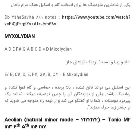
یکی از شادترین ملودینگ ها برای انتخاب گام و اسکیل هنگ درام باحال
Db YshaSavita 8+1 notes :
https://www.youtube.com/watch?
v=E1QjPrq6Zsk#t=05m38s
MYXOLYDIAN
A D E F# G A B C D = D Mixolydian
شاد و زیبا و نسبتا” نزدیک آواهای جاز.
E/ B, C#, D, E, F#, G#, B, C# = E Mixolydian
این اسکیل می تواند قانع کننده ، بالا برنده ، حماسی و گاه اغوا کننده و
رمانتیک باشد. یکی از نوازندگان آن را چنین توصیف میکند: “مانند یک
پیرمرد دوستانه ، شما با او گفتگو می کند و از نیمه راه متوجه می شوید که
او چقدر زیبا حرف میزند”.
Aeolian (natural minor mode – 2122122) – Tonic M2
th
th
m3 4
5
m6 m7