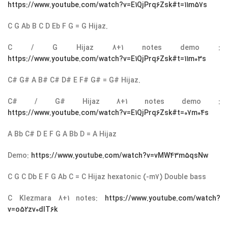
https://www.youtube.com/watch?v=E1QjPrq6Zsk#t=11m57s
C G Ab B C D Eb F G = G Hijaz.
C / G Hijaz 8+1 notes demo :
https://www.youtube.com/watch?v=E1QjPrq6Zsk#t=11m03s
C# G# A B# C# D# E F# G# = G# Hijaz.
C# / G# Hijaz 8+1 notes demo :
https://www.youtube.com/watch?v=E1QjPrq6Zsk#t=07m04s
A Bb C# D E F G A Bb D = A Hijaz
Demo:
https://www.youtube.com/watch?v=vMW43m5qsNw
C G C Db E F G Ab C = C Hijaz hexatonic (-m7) Double bass
C Klezmara 8+1 notes:
https://www.youtube.com/watch?
v=o52zv0dlT6k