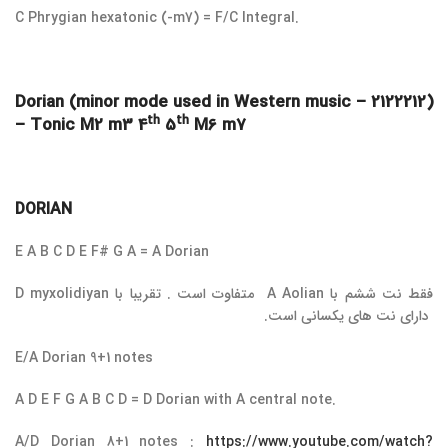
C Phrygian hexatonic (-m7) = F/C Integral.
Dorian (minor mode used in Western music – 2122212)
th
th
– Tonic M2 m3 4
5
M6 m7
DORIAN
E A B C D E F# G A = A Dorian
فقط نت ششم با A Aolian متفاوت است . تقریبا با D myxolidiyan
دارای نت های یکسانی است.
E/A Dorian 9+1 notes
A D E F G A B C D = D Dorian with A central note.
A/D Dorian 8+1 notes :
https://www.youtube.com/watch?