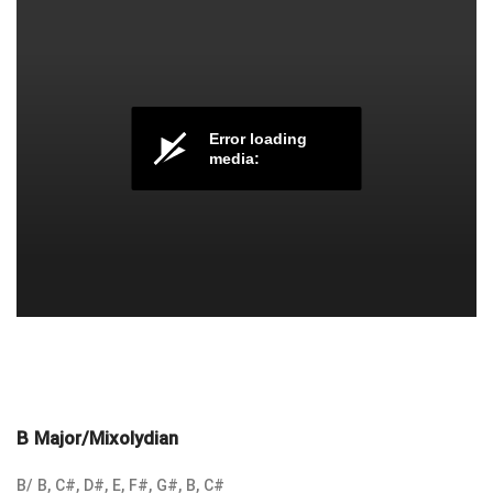
Error loading
media:
گام و اسکیل هنگ درام
B Major/Mixolydian
B/ B, C#, D#, E, F#, G#, B, C#